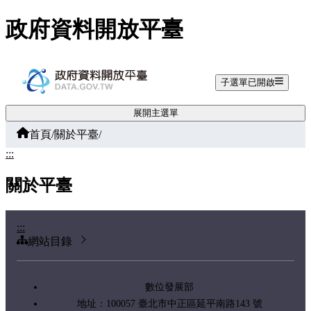
跳至主要內容
政府資料開放平臺
子選單已開啟
展開主選單
首頁
/
關於平臺
/
:::
關於平臺
:::
網站目錄
數位發展部
地址：100057 臺北市中正區延平南路143 號