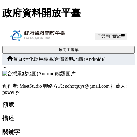
跳至主要內容
政府資料開放平臺
子選單已開啟
展開主選單
首頁
/
活化應用專區
/
台灣景點地圖(Android)
/
:::
創作者: MeetStudio
聯絡方式:
sohotguys@gmail.com
推薦人:
pkwelly4
預覽
描述
關鍵字