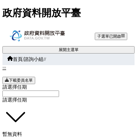
跳至主要內容
政府資料開放平臺
子選單已開啟
展開主選單
首頁
/
諮詢小組
/
/
:::
下載委員名單
請選擇任期
請選擇任期
暫無資料