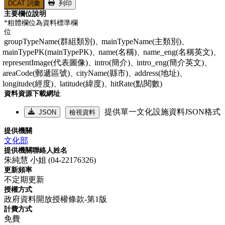
DCAT 詞彙
列印
主要欄位說明
*粗體欄位為資料標準欄
位
groupTypeName(群組類別)、
mainTypeName(主類別)、
mainTypePK(mainTypePK)、
name(名稱)、
name_eng(名稱英文)、
representImage(代表圖像)、
intro(簡介)、
intro_eng(簡介英文)、
areaCode(郵遞區號)、
cityName(縣市)、
address(地址)、
longitude(經度)、
latitude(緯度)、
hitRate(點閱數)
資料資源下載網址
提供單一文化設施資料JSON格式
JSON
檢視資料
提供機關
文化部
提供機關聯絡人姓名
朱純慧 小姐 (04-22176326)
更新頻率
不定期更新
授權方式
政府資料開放授權條款-第1版
計費方式
免費