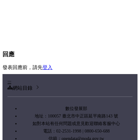
回應
發表回應前，請先
登入
:::
網站目錄
數位發展部
地址：100057 臺北市中正區延平南路143 號
如對本站有任何問題或意見歡迎聯絡客服中心
電話：02-2531-1998 | 0800-650-688
信箱：
opendata@moda.gov.tw