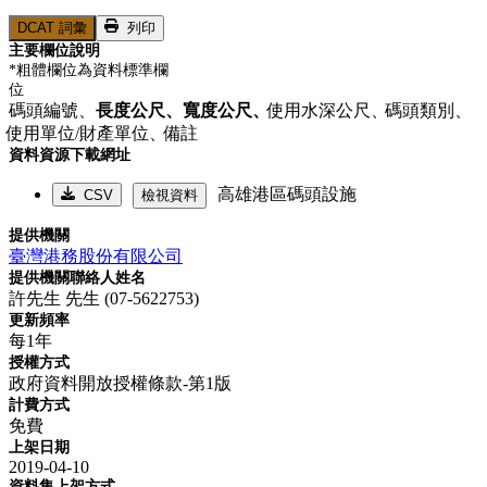
DCAT 詞彙
列印
主要欄位說明
*粗體欄位為資料標準欄
位
碼頭編號、
長度公尺、
寬度公尺、
使用水深公尺、
碼頭類別、
使用單位/財產單位、
備註
資料資源下載網址
高雄港區碼頭設施
CSV
檢視資料
提供機關
臺灣港務股份有限公司
提供機關聯絡人姓名
許先生 先生 (07-5622753)
更新頻率
每1年
授權方式
政府資料開放授權條款-第1版
計費方式
免費
上架日期
2019-04-10
資料集上架方式