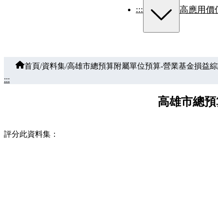
:::
高應用價
首頁
/
資料集
/
高雄市總預算附屬單位預算-營業基金損益綜
:::
高雄市總預
評分此資料集：