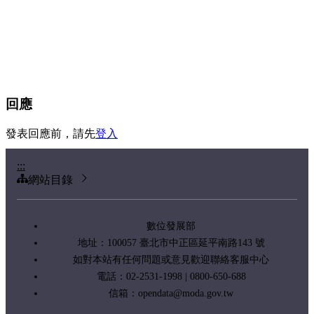
回應
發表回應前，請先
登入
:::
網站目錄
數位發展部
地址：100057 臺北市中正區延平南路143 號
如對本站有任何問題或意見歡迎聯絡客服中心
電話：02-2531-1998 | 0800-650-688
信箱：
opendata@moda.gov.tw