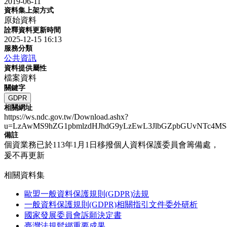
2019-06-11
資料集上架方式
原始資料
詮釋資料更新時間
2025-12-15 16:13
服務分類
公共資訊
資料提供屬性
檔案資料
關鍵字
GDPR
相關網址
https://ws.ndc.gov.tw/Download.ashx?
u=LzAwMS9hZG1pbmlzdHJhdG9yLzEwL3JlbGZpbGUvNTc4M
備註
個資業務已於113年1月1日移撥個人資料保護委員會籌備處，
爰不再更新
相關資料集
歐盟一般資料保護規則(GDPR)法規
一般資料保護規則(GDPR)相關指引文件委外研析
國家發展委員會訴願決定書
臺灣法規鬆綁重要成果