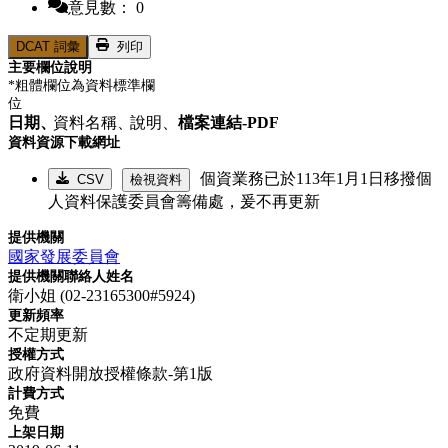
意見數： 0
DCAT 詞彙
列印
主要欄位說明
*粗體欄位為資料標準欄
位
日期、
資料名稱、
說明、
檔案連結-PDF
資料資源下載網址
個資業務已於113年1月1日移撥個
CSV
檢視資料
人資料保護委員會籌備處，爰不再更新
提供機關
國家發展委員會
提供機關聯絡人姓名
衛小姐 (02-23165300#5924)
更新頻率
不定期更新
授權方式
政府資料開放授權條款-第1版
計費方式
免費
上架日期