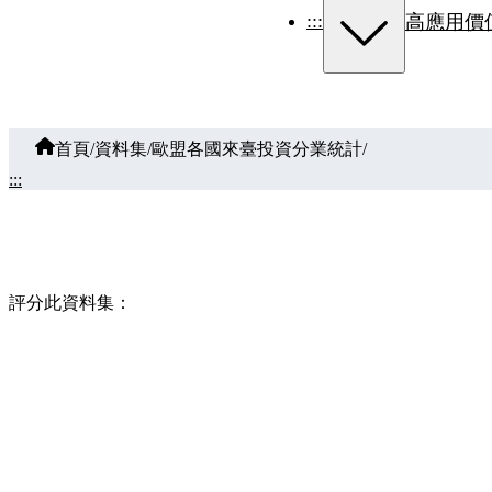
:::
高應用價
首頁
/
資料集
/
歐盟各國來臺投資分業統計
/
:::
評分此資料集：