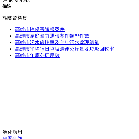
25b6a5f2bef8
備註
相關資料集
高雄市性侵害通報案件
高雄市家庭暴力通報案件類型件數
高雄市污水處理率及全年污水處理總量
高雄市平均每日垃圾清運公斤量及垃圾回收率
高雄市年底公廁座數
活化應用
查看全部