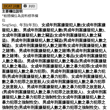
DCAT 詞彙
列印
主要欄位說明
*粗體欄位為資料標準欄
位
Seq(Seq)、
年別(年別)、
女成年刑案嫌疑犯人數(女成年刑案嫌
疑犯人數)、
男成年刑案嫌疑犯人數(男成年刑案嫌疑犯人數)、
女成年刑案嫌疑犯人數之竊盜(女成年刑案嫌疑犯人數之竊
盜)、
男成年刑案嫌疑犯人數之竊盜(男成年刑案嫌疑犯人數之
竊盜)、
女成年刑案嫌疑犯人數之賭博(女成年刑案嫌疑犯人數
之賭博)、
男成年刑案嫌疑犯人數之賭博(男成年刑案嫌疑犯人
數之賭博)、
女成年刑案嫌疑犯人數之毒品(女成年刑案嫌疑犯
人數之毒品)、
男成年刑案嫌疑犯人數之毒品(男成年刑案嫌疑
犯人數之毒品)、
女成年刑案嫌疑犯人數之暴力犯罪(女成年刑
案嫌疑犯人數之暴力犯罪)、
男成年刑案嫌疑犯人數之暴力犯
罪(男成年刑案嫌疑犯人數之暴力犯罪)、
女成年刑案嫌疑犯人
數之暴力犯罪之故意殺人(女成年刑案嫌疑犯人數之暴力犯罪
之故意殺人)、
男成年刑案嫌疑犯人數之暴力犯罪之故意殺人
(男成年刑案嫌疑犯人數之暴力犯罪之故意殺人)、
女成年刑案
嫌疑犯人數之暴力犯罪之強制性交(女成年刑案嫌疑犯人數之
暴力犯罪之強制性交)、
男成年刑案嫌疑犯人數之暴力犯罪之
強制性交(男成年刑案嫌疑犯人數之暴力犯罪之強制性交)、
女