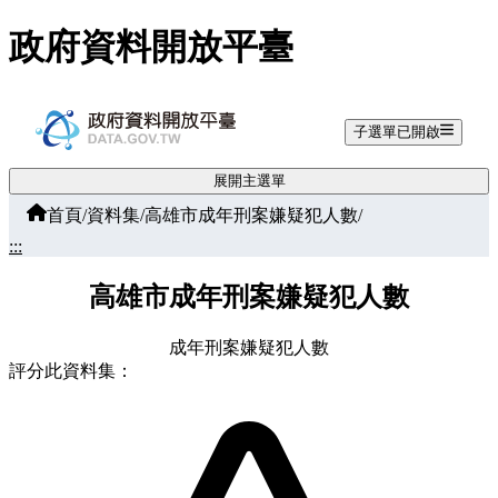
跳至主要內容
政府資料開放平臺
子選單已開啟
展開主選單
首頁
/
資料集
/
高雄市成年刑案嫌疑犯人數
/
:::
高雄市成年刑案嫌疑犯人數
成年刑案嫌疑犯人數
評分此資料集：