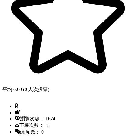
平均 0.00 (0 人次投票)
瀏覽次數： 1674
下載次數： 13
意見數： 0