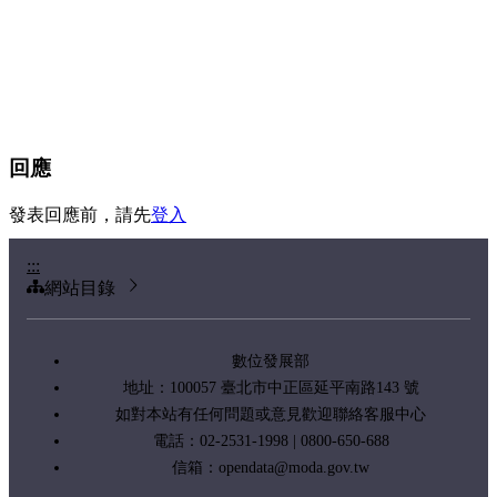
回應
發表回應前，請先
登入
:::
網站目錄
數位發展部
地址：100057 臺北市中正區延平南路143 號
如對本站有任何問題或意見歡迎聯絡客服中心
電話：02-2531-1998 | 0800-650-688
信箱：
opendata@moda.gov.tw