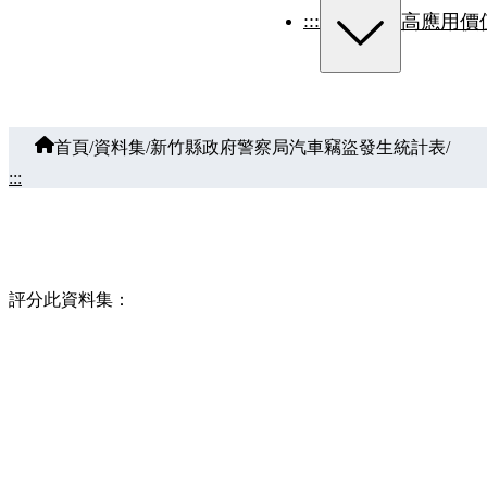
:::
高應用價
首頁
/
資料集
/
新竹縣政府警察局汽車竊盜發生統計表
/
:::
評分此資料集：