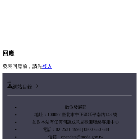
回應
發表回應前，請先
登入
:::
網站目錄
數位發展部
地址：100057 臺北市中正區延平南路143 號
如對本站有任何問題或意見歡迎聯絡客服中心
電話：02-2531-1998 | 0800-650-688
信箱：
opendata@moda.gov.tw