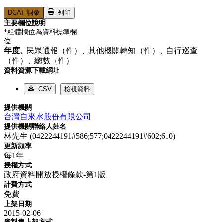
DCAT 詞彙
列印
主要欄位說明
*粗體欄位為資料標準欄
位
年度、
民眾通報（件）、
其他機關轉知（件）、
自行巡查
（件）、
總數（件）
資料資源下載網址
CSV
檢視資料
提供機關
台灣自來水股份有限公司
提供機關聯絡人姓名
林先生 (0422244191#586;577;0422244191#602;610)
更新頻率
每1年
授權方式
政府資料開放授權條款-第1版
計費方式
免費
上架日期
2015-02-06
資料集上架方式