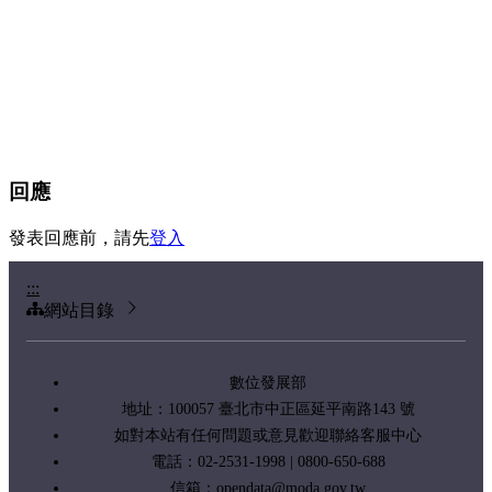
回應
發表回應前，請先
登入
:::
網站目錄
數位發展部
地址：100057 臺北市中正區延平南路143 號
如對本站有任何問題或意見歡迎聯絡客服中心
電話：02-2531-1998 | 0800-650-688
信箱：
opendata@moda.gov.tw