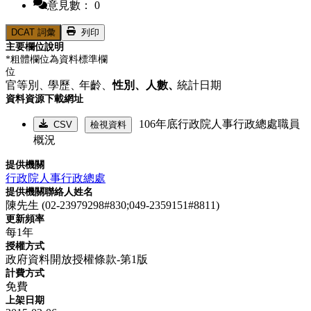
意見數： 0
DCAT 詞彙
列印
主要欄位說明
*粗體欄位為資料標準欄
位
官等別、
學歷、
年齡、
性別、
人數、
統計日期
資料資源下載網址
106年底行政院人事行政總處職員
CSV
檢視資料
概況
提供機關
行政院人事行政總處
提供機關聯絡人姓名
陳先生 (02-23979298#830;049-2359151#8811)
更新頻率
每1年
授權方式
政府資料開放授權條款-第1版
計費方式
免費
上架日期