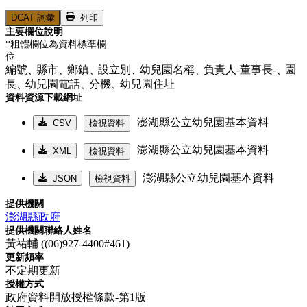
DCAT 詞彙
列印
主要欄位說明
*粗體欄位為資料標準欄
位
編號、
縣市、
鄉鎮、
設立別、
幼兒園名稱、
負責人-董事長-、
園
長、
幼兒園電話、
分機、
幼兒園住址
資料資源下載網址
澎湖縣公立幼兒園基本資料
CSV
檢視資料
澎湖縣公立幼兒園基本資料
XML
檢視資料
澎湖縣公立幼兒園基本資料
JSON
檢視資料
提供機關
澎湖縣政府
提供機關聯絡人姓名
黃祐輔 ((06)927-4400#461)
更新頻率
不定期更新
授權方式
政府資料開放授權條款-第1版