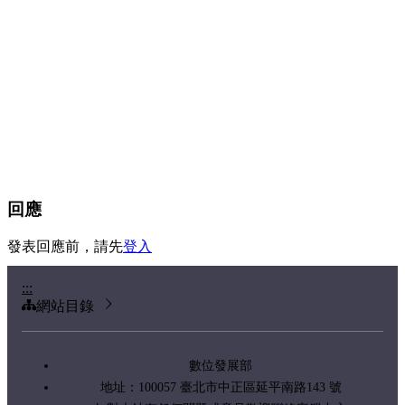
回應
發表回應前，請先
登入
:::
網站目錄
數位發展部
地址：100057 臺北市中正區延平南路143 號