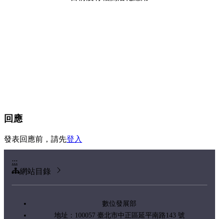
回應
發表回應前，請先
登入
:::
網站目錄
數位發展部
地址：100057 臺北市中正區延平南路143 號