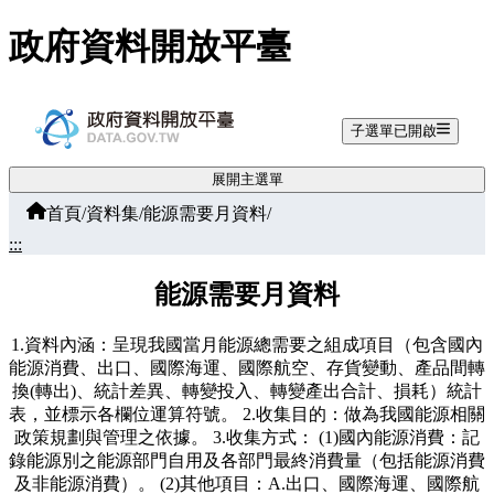
跳至主要內容
政府資料開放平臺
子選單已開啟
展開主選單
首頁
/
資料集
/
能源需要月資料
/
:::
能源需要月資料
1.資料內涵：呈現我國當月能源總需要之組成項目（包含國內
能源消費、出口、國際海運、國際航空、存貨變動、產品間轉
換(轉出)、統計差異、轉變投入、轉變產出合計、損耗）統計
表，並標示各欄位運算符號。 2.收集目的：做為我國能源相關
政策規劃與管理之依據。 3.收集方式： (1)國內能源消費：記
錄能源別之能源部門自用及各部門最終消費量（包括能源消費
及非能源消費）。 (2)其他項目：A.出口、國際海運、國際航