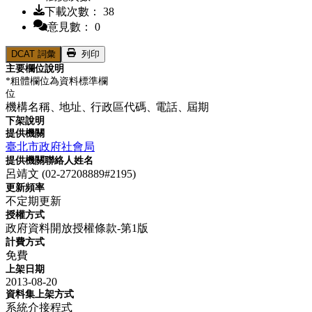
下載次數： 38
意見數： 0
DCAT 詞彙
列印
主要欄位說明
*粗體欄位為資料標準欄
位
機構名稱、
地址、
行政區代碼、
電話、
屆期
下架說明
提供機關
臺北市政府社會局
提供機關聯絡人姓名
呂靖文 (02-27208889#2195)
更新頻率
不定期更新
授權方式
政府資料開放授權條款-第1版
計費方式
免費
上架日期
2013-08-20
資料集上架方式
系統介接程式