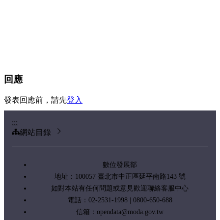
回應
發表回應前，請先
登入
:::
網站目錄
數位發展部
地址：100057 臺北市中正區延平南路143 號
如對本站有任何問題或意見歡迎聯絡客服中心
電話：02-2531-1998 | 0800-650-688
信箱：
opendata@moda.gov.tw