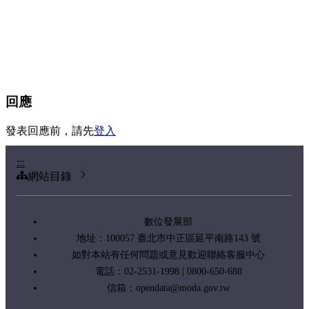
回應
發表回應前，請先
登入
:::
網站目錄
數位發展部
地址：100057 臺北市中正區延平南路143 號
如對本站有任何問題或意見歡迎聯絡客服中心
電話：02-2531-1998 | 0800-650-688
信箱：
opendata@moda.gov.tw