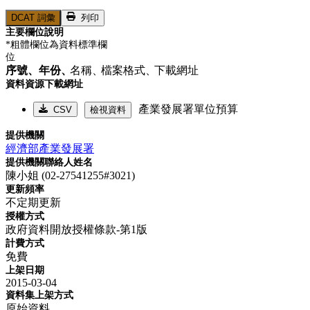
DCAT 詞彙
列印
主要欄位說明
*粗體欄位為資料標準欄
位
序號、
年份、
名稱、
檔案格式、
下載網址
資料資源下載網址
產業發展署單位預算
CSV
檢視資料
提供機關
經濟部產業發展署
提供機關聯絡人姓名
陳小姐 (02-27541255#3021)
更新頻率
不定期更新
授權方式
政府資料開放授權條款-第1版
計費方式
免費
上架日期
2015-03-04
資料集上架方式
原始資料