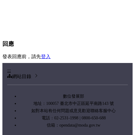
回應
發表回應前，請先
登入
:::
網站目錄
數位發展部
地址：100057 臺北市中正區延平南路143 號
如對本站有任何問題或意見歡迎聯絡客服中心
電話：02-2531-1998 | 0800-650-688
信箱：
opendata@moda.gov.tw