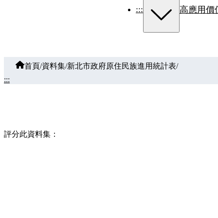
:::
高應用價
首頁
/
資料集
/
新北市政府原住民族進用統計表
/
:::
評分此資料集：