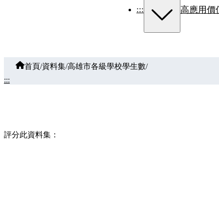
:::
高應用價
首頁
/
資料集
/
高雄市各級學校學生數
/
:::
評分此資料集：