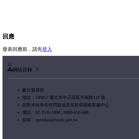
回應
發表回應前，請先
登入
:::
網站目錄
數位發展部
地址：100057 臺北市中正區延平南路143 號
如對本站有任何問題或意見歡迎聯絡客服中心
電話：02-2531-1998 | 0800-650-688
信箱：
opendata@moda.gov.tw