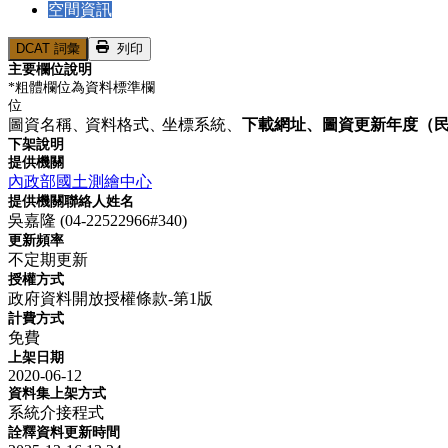
空間資訊
DCAT 詞彙
列印
主要欄位說明
*粗體欄位為資料標準欄
位
圖資名稱、
資料格式、
坐標系統、
下載網址、
圖資更新年度（
下架說明
提供機關
內政部國土測繪中心
提供機關聯絡人姓名
吳嘉隆 (04-22522966#340)
更新頻率
不定期更新
授權方式
政府資料開放授權條款-第1版
計費方式
免費
上架日期
2020-06-12
資料集上架方式
系統介接程式
詮釋資料更新時間