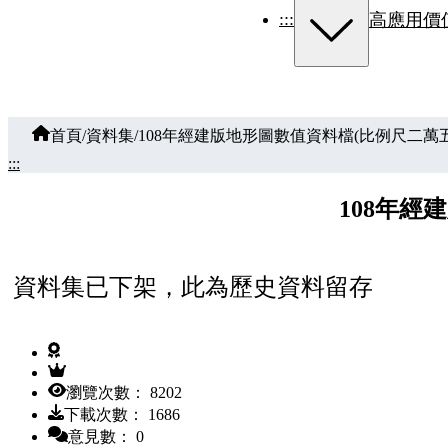
:::
高應用價
首頁
/
資料集
/
108年經建版地形圖數值資料檔(比例尺二萬五千
:::
108年經
資料集已下架，此為歷史資料留存
瀏覽次數： 8202
下載次數： 1686
意見數： 0