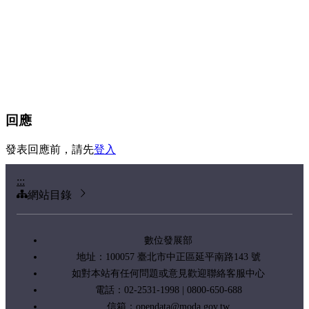
回應
發表回應前，請先
登入
:::
網站目錄
數位發展部
地址：100057 臺北市中正區延平南路143 號
如對本站有任何問題或意見歡迎聯絡客服中心
電話：02-2531-1998 | 0800-650-688
信箱：
opendata@moda.gov.tw