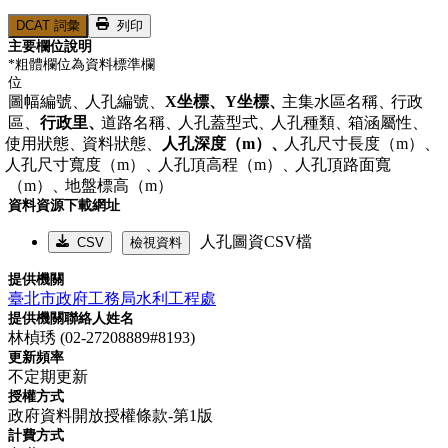
DCAT 詞彙
列印
主要欄位說明
*粗體欄位為資料標準欄
位
圖幅編號、
人孔編號、
X坐標、
Y坐標、
主集水區名稱、
行政
區、
行政里、
道路名稱、
人孔蓋型式、
人孔種類、
箱涵屬性、
使用狀態、
資料狀態、
人孔深度（m）、
人孔尺寸長度（m）、
人孔尺寸寬度（m）、
人孔頂高程（m）、
人孔頂路面寬
（m）、
地盤標高（m）
資料資源下載網址
人孔圖資CSV檔
CSV
檢視資料
提供機關
臺北市政府工務局水利工程處
提供機關聯絡人姓名
林楨琇 (02-27208889#8193)
更新頻率
不定期更新
授權方式
政府資料開放授權條款-第1版
計費方式