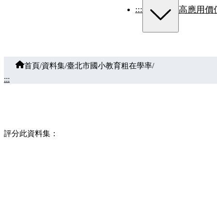
:::
高應用價
首頁
/
資料集
/
臺北市國小教育粗在學率
/
:::
評分此資料集：