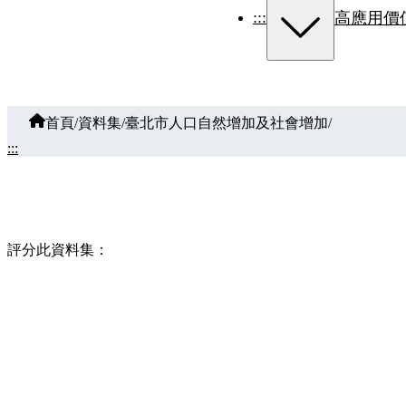
:::
高應用價
首頁
/
資料集
/
臺北市人口自然增加及社會增加
/
:::
評分此資料集：