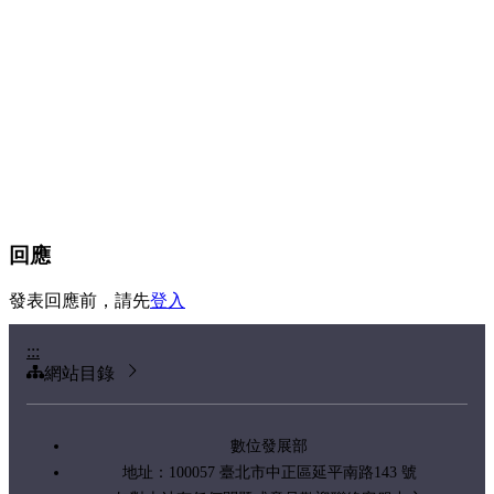
回應
發表回應前，請先
登入
:::
網站目錄
數位發展部
地址：100057 臺北市中正區延平南路143 號