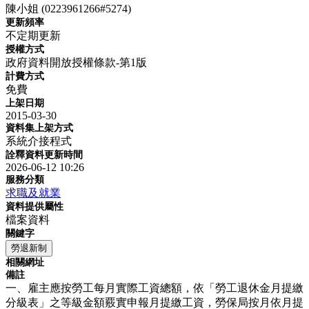
陳小姐 (0223961266#5274)
更新頻率
不定期更新
授權方式
政府資料開放授權條款-第1版
計費方式
免費
上架日期
2015-03-30
資料集上架方式
系統介接程式
詮釋資料更新時間
2026-06-12 10:26
服務分類
求職及就業
資料提供屬性
檔案資料
關鍵字
勞退新制
相關網址
備註
一、雇主應按勞工每月實際工資總額，依「勞工退休金月提繳
分級表」之等級金額覈實申報月提繳工資，勞保局按月依月提