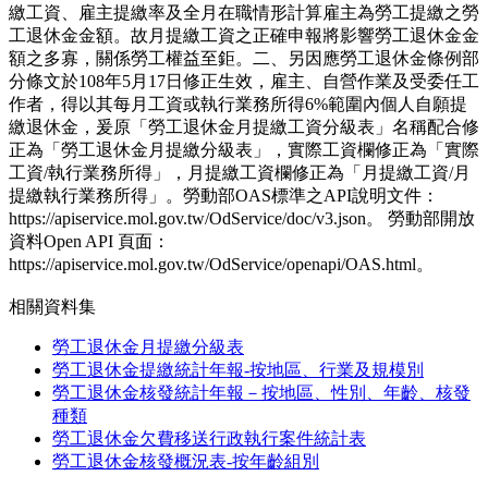
繳工資、雇主提繳率及全月在職情形計算雇主為勞工提繳之勞
工退休金金額。故月提繳工資之正確申報將影響勞工退休金金
額之多寡，關係勞工權益至鉅。二、另因應勞工退休金條例部
分條文於108年5月17日修正生效，雇主、自營作業及受委任工
作者，得以其每月工資或執行業務所得6%範圍內個人自願提
繳退休金，爰原「勞工退休金月提繳工資分級表」名稱配合修
正為「勞工退休金月提繳分級表」，實際工資欄修正為「實際
工資/執行業務所得」，月提繳工資欄修正為「月提繳工資/月
提繳執行業務所得」。勞動部OAS標準之API說明文件：
https://apiservice.mol.gov.tw/OdService/doc/v3.json。 勞動部開放
資料Open API 頁面：
https://apiservice.mol.gov.tw/OdService/openapi/OAS.html。
相關資料集
勞工退休金月提繳分級表
勞工退休金提繳統計年報-按地區、行業及規模別
勞工退休金核發統計年報－按地區、性別、年齡、核發
種類
勞工退休金欠費移送行政執行案件統計表
勞工退休金核發概況表-按年齡組別