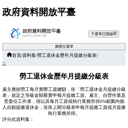
跳至主要內容
政府資料開放平臺
子選單已開啟
展開主選單
首頁
/
資料集
/
勞工退休金歷年月提繳分級表
/
:::
勞工退休金歷年月提繳分級表
雇主應按勞工每月實際工資總額，依「勞工退休金月提繳分級
表」規定之等級金額覈實申報月提繳工資。雇主、自營作業及
受委任工作者，得以其每月工資或執行業務所得6%範圍內個
人自願提繳退休金，並依上開分級表申報月提繳工資或月提繳
執行業務所得。
評分此資料集：