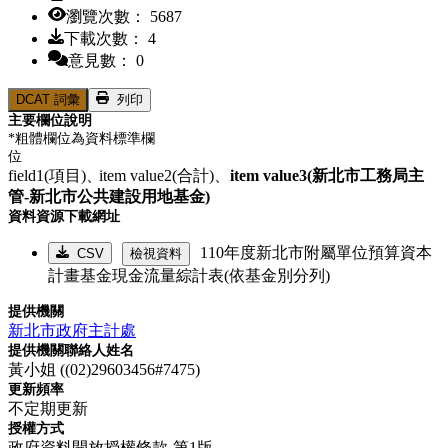
瀏覽次數： 5687
下載次數： 4
意見數： 0
DCAT 詞彙
列印
主要欄位說明
*粗體欄位為資料標準欄
位
field1(項目)、
item value2(合計)、
item value3(新北市工務局主
管-新北市公共建設用地基金)
資料資源下載網址
110年度新北市附屬單位預算資本
CSV
檢視資料
計畫基金現金流量綜計表(依基金別分列)
提供機關
新北市政府主計處
提供機關聯絡人姓名
黃小姐 ((02)29603456#7475)
更新頻率
不定期更新
授權方式
政府資料開放授權條款-第1版