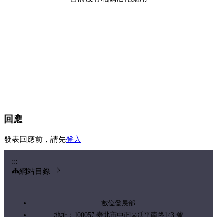
回應
發表回應前，請先
登入
:::
網站目錄
數位發展部
地址：100057 臺北市中正區延平南路143 號