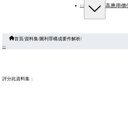
:::
高應用價
首頁
/
資料集
/
圖利罪構成要件解析
/
:::
評分此資料集：