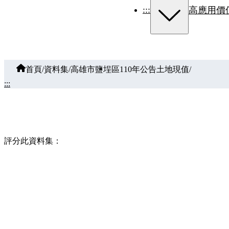
:::
高應用價
首頁
/
資料集
/
高雄市鹽埕區110年公告土地現值
/
:::
評分此資料集：