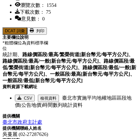
瀏覽次數： 1554
下載次數： 75
意見數： 0
DCAT 詞彙
列印
主要欄位說明
*粗體欄位為資料標準欄
位
統計期、
路線價區段/最高/繁榮街道[新台幣元/每平方公尺]、
路線價區段/最高/一般[新台幣元/每平方公尺]、
路線價區段/最
低/繁榮街道[新台幣元/每平方公尺]、
路線價區段/最低/一般[新
台幣元/每平方公尺]、
一般區段/最高[新台幣元/每平方公尺]、
一般區段/最低[新台幣元/每平方公尺]
資料資源下載網址
臺北市實施平均地權地區區段地
CSV
檢視資料
價(公告地價)時間數列統計資料
提供機關
臺北市政府主計處
提供機關聯絡人姓名
吳蔓麗 (02-27287626)