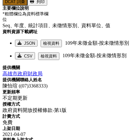
DCAT 詞彙
列印
主要欄位說明
*粗體欄位為資料標準欄
位
Seq、
年度、
統計項目、
未徵情形別、
資料單位、
值
資料資源下載網址
109年未徵金額-按未徵情形別
JSON
檢視資料
109年未徵金額-按未徵情形別
CSV
檢視資料
提供機關
高雄市政府財政局
提供機關聯絡人姓名
陳怡瑄 ((07)3368333)
更新頻率
不定期更新
授權方式
政府資料開放授權條款-第1版
計費方式
免費
上架日期
2021-04-07
資料集上架方式