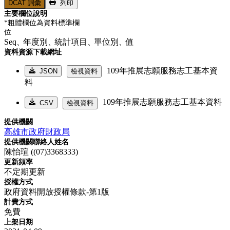
DCAT 詞彙
列印
主要欄位說明
*粗體欄位為資料標準欄
位
Seq、
年度別、
統計項目、
單位別、
值
資料資源下載網址
109年推展志願服務志工基本資
JSON
檢視資料
料
109年推展志願服務志工基本資料
CSV
檢視資料
提供機關
高雄市政府財政局
提供機關聯絡人姓名
陳怡瑄 ((07)3368333)
更新頻率
不定期更新
授權方式
政府資料開放授權條款-第1版
計費方式
免費
上架日期