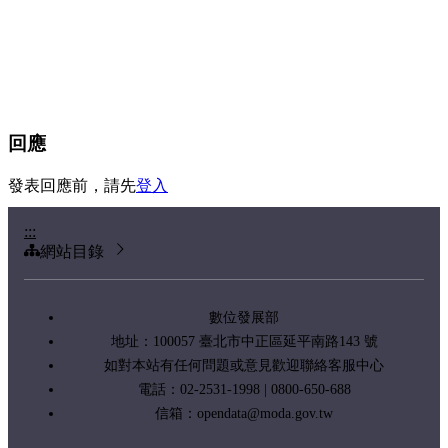
回應
發表回應前，請先
登入
:::
網站目錄
數位發展部
地址：100057 臺北市中正區延平南路143 號
如對本站有任何問題或意見歡迎聯絡客服中心
電話：02-2531-1998 | 0800-650-688
信箱：
opendata@moda.gov.tw