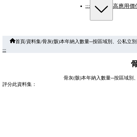
:::
高應用價
首頁
/
資料集
/
骨灰(骸)本年納入數量─按區域別、公私立
:::
骨灰(骸)本年納入數量─按區域別
評分此資料集：