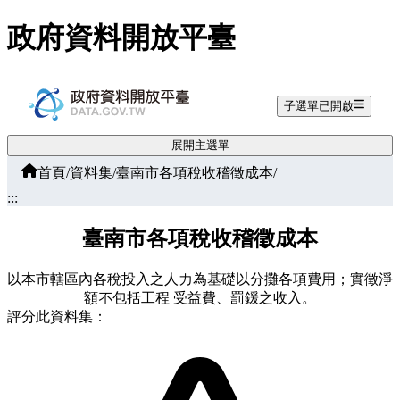
跳至主要內容
政府資料開放平臺
子選單已開啟
展開主選單
首頁
/
資料集
/
臺南市各項稅收稽徵成本
/
:::
臺南市各項稅收稽徵成本
以本市轄區內各稅投入之人力為基礎以分攤各項費用；實徵淨
額不包括工程 受益費、罰鍰之收入。
評分此資料集：