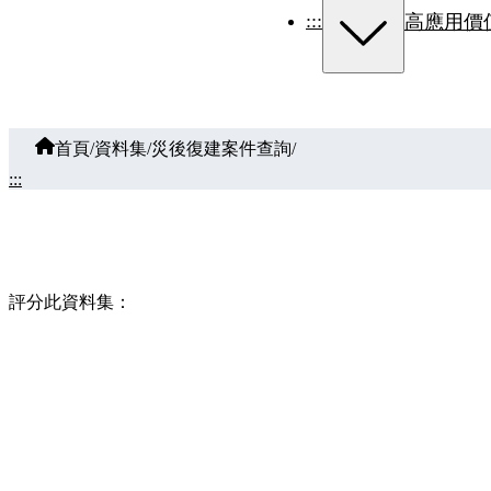
:::
高應用價
首頁
/
資料集
/
災後復建案件查詢
/
:::
評分此資料集：