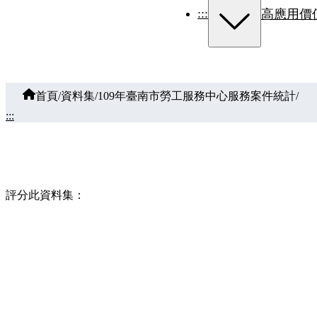
:::
高應用價
首頁
/
資料集
/
109年臺南市勞工服務中心服務案件統計
/
:::
評分此資料集：