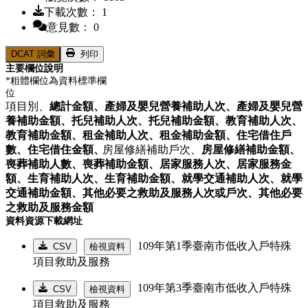
下載次數： 1
意見數： 0
DCAT 詞彙
列印
主要欄位說明
*粗體欄位為資料標準欄
位
項目別、
總計金額、
產婦及嬰兒營養補助人次、
產婦及嬰兒營
養補助金額、
托兒補助人次、
托兒補助金額、
教育補助人次、
教育補助金額、
租金補助人次、
租金補助金額、
住宅借住戶
數、
住宅借住金額、
房屋修繕補助戶次、
房屋修繕補助金額、
喪葬補助人數、
喪葬補助金額、
居家服務人次、
居家服務金
額、
生育補助人次、
生育補助金額、
就學交通補助人次、
就學
交通補助金額、
其他必要之救助及服務人次或戶次、
其他必要
之救助及服務金額
資料資源下載網址
109年第1季臺南市低收入戶特殊
CSV
檢視資料
項目救助及服務
109年第3季臺南市低收入戶特殊
CSV
檢視資料
項目救助及服務