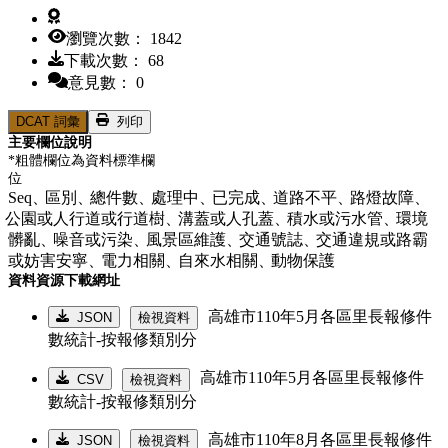
瀏覽次數： 1842
下載次數： 68
意見數： 0
DCAT 詞彙
列印
主要欄位說明
*粗體欄位為資料標準欄
位
Seq、
區別、
總件數、
處理中、
已完成、
道路不平、
路燈故障、
公園或人行道或行道樹、
溝蓋或人孔蓋、
積水或污水管、
環境
髒亂、
噪音或污染、
風景區維護、
交通號誌、
交通違規或路霸
或妨害安寧、
電力相關、
自來水相關、
動物保護
資料資源下載網址
高雄市110年5月各區里長報修件
JSON
檢視資料
數統計-按報修類別分
高雄市110年5月各區里長報修件
CSV
檢視資料
數統計-按報修類別分
高雄市110年8月各區里長報修件
JSON
檢視資料