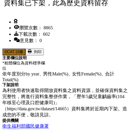
資料集已下架，此為歷史資料留存
瀏覽次數： 8865
下載次數： 602
意見數： 0
DCAT 詞彙
列印
主要欄位說明
*粗體欄位為資料標準欄
位
依年度別分by year、
男性Male(%)、
女性Female(%)、
合計
Total(%)
下架說明
為利使用者快速取得開放資料集之資料資源，並確保資料集之
完整性，將進行資料集整併作業，「歷年5歲兒童齲齒率(104
年移至心理及口腔健康司)」
（https://data.gov.tw/dataset/14665）資料集將於近期內下架。造
成您的不便，敬請見諒。
提供機關
衛生福利部國民健康署