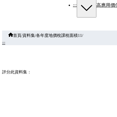
:::
高應用價
首頁
/
資料集
/
各年度地價稅課稅面積11
/
:::
評分此資料集：