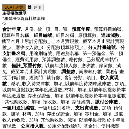
DCAT 詞彙
列印
主要欄位說明
*粗體欄位為資料標準欄
位
會計年度、
月份、
款、
項、
目、
節、
預算年度、
預算科目編號、
預算科目名稱、
細目編號、
細目名稱、
原預算數、
追加減數、
截至本月止累計分配數_1、
本月實現數、
截至本月止累計實現
數_2、
應收收入數_3、
分配數預算餘額_4、
分支計畫編號、
分
支計畫名稱、
用途別編號、
用途別名稱、
第一預備金、
第二預
備金、
經費流用數、
預算調整數、
應付數、
已分配尚未執行
數、
備註_預暫付數、
以前年度轉入數、
應收數、
保留數、
減
免、
截至本月止累計實現數、
調整數、
尚未執行數、
業務計畫
或工作計畫、
經資門、
執行數、
會計分類、
項目、
收入實現
數、
減項_收入待納庫數、
加項_以前年度待納庫繳庫數、
加項_
以前年度撥款於本年度繳還數_材料、
加項_以前年度撥款於本
年度繳還數_存出保證金、
加項_以前年度撥款於本年度繳還數
_其他應收款、
加項_預收款、
加項_剔除經費、
繳付公庫數、
一級用途別編號、
一級用途別名稱、
支出實現數、
加項_預付
款、
加項_材料、
加項_存出保證金、
加項_零用金、
加項_退還
收入預收款、
加項_其他應收款、
減項_以前年度撥款於本年度
實現數、
公庫撥入數、
公庫分配數餘額、
基金別、
使用機關