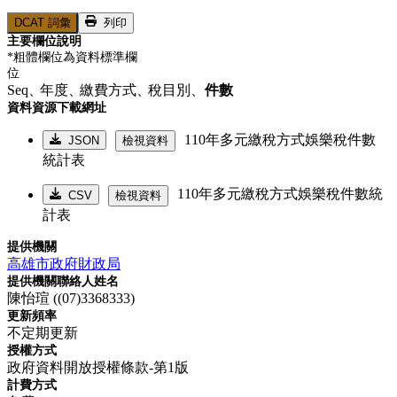
DCAT 詞彙
列印
主要欄位說明
*粗體欄位為資料標準欄
位
Seq、
年度、
繳費方式、
稅目別、
件數
資料資源下載網址
110年多元繳稅方式娛樂稅件數
JSON
檢視資料
統計表
110年多元繳稅方式娛樂稅件數統
CSV
檢視資料
計表
提供機關
高雄市政府財政局
提供機關聯絡人姓名
陳怡瑄 ((07)3368333)
更新頻率
不定期更新
授權方式
政府資料開放授權條款-第1版
計費方式