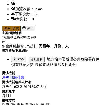
瀏覽次數： 2345
下載次數： 38
意見數： 0
DCAT 詞彙
列印
主要欄位說明
*粗體欄位為資料標準欄
位
偵查終結情形、
性別、
民國年、
月份、
人
資料資源下載網址
地方檢察署辦理公共危險罪案件
CSV
檢視資料
偵查終結人數-按偵查終結情形及性別分
提供機關
法務部統計處
提供機關聯絡人姓名
袁先生 (02-21910189#7184)
更新頻率
每1月
授權方式
政府資料開放授權條款-第1版