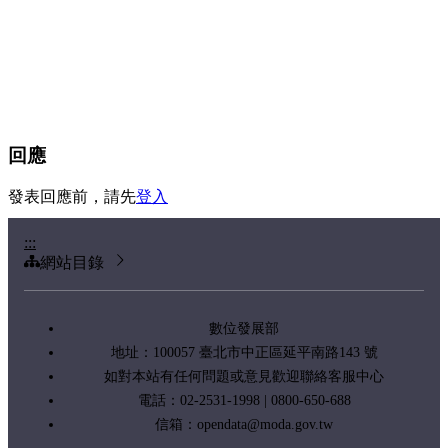
回應
發表回應前，請先
登入
:::
網站目錄
數位發展部
地址：100057 臺北市中正區延平南路143 號
如對本站有任何問題或意見歡迎聯絡客服中心
電話：02-2531-1998 | 0800-650-688
信箱：
opendata@moda.gov.tw