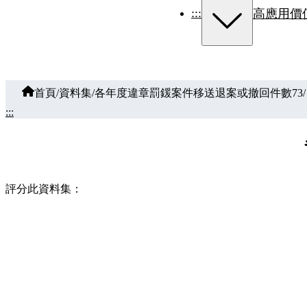
:::
高應用價
首頁
/
資料集
/
各年度違章罰鍰案件移送退案或撤回件數73
/
:::
評分此資料集：