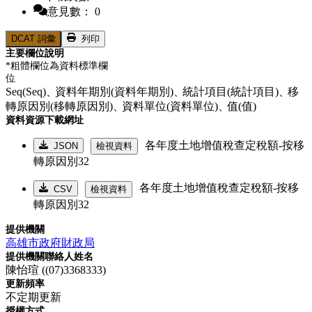
意見數： 0
DCAT 詞彙
列印
主要欄位說明
*粗體欄位為資料標準欄
位
Seq(Seq)、
資料年期別(資料年期別)、
統計項目(統計項目)、
移
轉原因別(移轉原因別)、
資料單位(資料單位)、
值(值)
資料資源下載網址
各年度土地增值稅查定稅額-按移
JSON
檢視資料
轉原因別32
各年度土地增值稅查定稅額-按移
CSV
檢視資料
轉原因別32
提供機關
高雄市政府財政局
提供機關聯絡人姓名
陳怡瑄 ((07)3368333)
更新頻率
不定期更新
授權方式