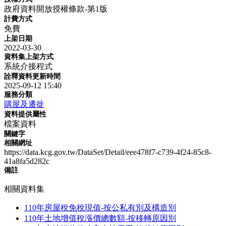
政府資料開放授權條款-第1版
計費方式
免費
上架日期
2022-03-30
資料集上架方式
系統介接程式
詮釋資料更新時間
2025-09-12 15:40
服務分類
購屋及遷徙
資料提供屬性
檔案資料
關鍵字
相關網址
https://data.kcg.gov.tw/DataSet/Detail/eee478f7-c739-4f24-85c8-
41a8fa5d282c
備註
相關資料集
110年房屋稅免稅現值-按公私有別及構造別
110年土地增值稅漲價總數額-按移轉原因別